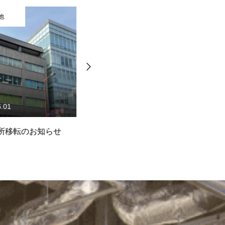
その他
01
2024.03.05
移転のお知らせ
プライバシーマーク付与事業
北
者に認定されました