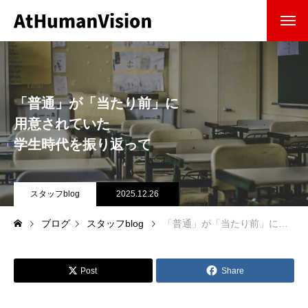
ホーム
会社概要
会社を知る
「普通」が「当たり前」に
用意されていた
事業紹介
仕事を知る
学生時代を振り返って
ブログ
インタビュー
スタッフblog
2025.12.26
ブログ
スタッフblog
「普通」が「当たり前」に用意されていた学生時代を振り返って
わたしたちの仕事
採用情報
採用を知る
Post
Share
お知らせ
ニュース